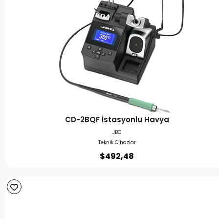
CD-2BQF İstasyonlu Havya
JBC
Teknik Cihazlar
$
492,48