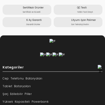
Sertifikalı Ürünler
QC Testi
Sertifikalı ve Güvenli
Yetkin Test Onaylı
6 Ay Garanti
Lityum-İyon Polimer
Garantili Ürünler
Son Teknoloji Üretim
Kategoriler
Cep Telefonu Bataryaları
Tablet Bataryaları
Şarj Edilebilir Piller
Yüksek Kapasiteli Powerbank