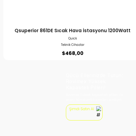
Qsuperior 861DE Sıcak Hava İstasyonu 1200Watt
Quick
Teknik Cihazlar
$
468,00
Gücü Ellerinizde Tutun:
Rovimex Yüksek
Kapasiteli Pilleri!
Rovimex Yüksek Kapasiteli pilleri ile
enerji konusunda sınırları zorlayın.
Şimdi Satın Al