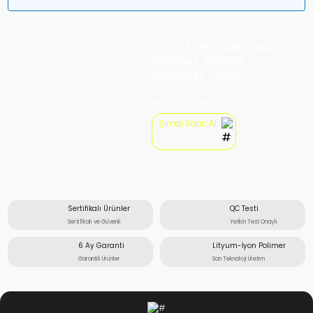
Gücü Ellerinizde Tutun:
Rovimex Yüksek
Kapasiteli Pilleri!
Rovimex Yüksek Kapasiteli pilleri ile
enerji konusunda sınırları zorlayın.
Şimdi Satın Al
Sertifikalı Ürünler
QC Testi
Sertifikalı ve Güvenli
Yetkin Test Onaylı
6 Ay Garanti
Lityum-İyon Polimer
Garantili Ürünler
Son Teknoloji Üretim