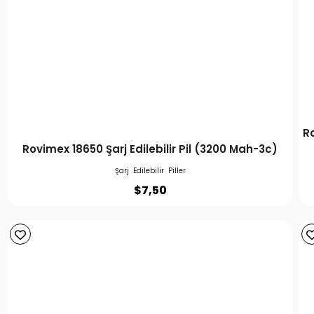
Ro
Rovimex 18650 Şarj Edilebilir Pil (3200 Mah-3c)
Şarj Edilebilir Piller
$
7,50