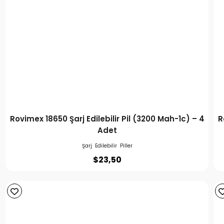
Rovimex 18650 Şarj Edilebilir Pil (3200 Mah-1c) – 4
R
Adet
Şarj Edilebilir Piller
$
23,50