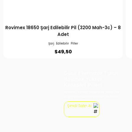
Rovimex 18650 Şarj Edilebilir Pil (3200 Mah-3c) – 8
Adet
Şarj Edilebilir Piller
$
49,50
Gücü Ellerinizde Tutun:
Rovimex Yüksek
Kapasiteli Pilleri!
Rovimex Yüksek Kapasiteli pilleri ile
enerji konusunda sınırları zorlayın.
Şimdi Satın Al