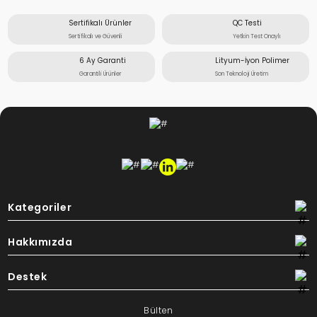
Sertifikalı Ürünler
QC Testi
Sertifikalı ve Güvenli
Yetkin Test Onaylı
6 Ay Garanti
Lityum-İyon Polimer
Garantili Ürünler
Son Teknoloji Üretim
Kategoriler
Hakkımızda
Destek
Bülten