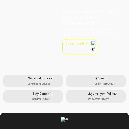
Gücü Ellerinizde Tutun:
Rovimex Yüksek
Kapasiteli Pilleri!
Rovimex Yüksek Kapasiteli pilleri ile
enerji konusunda sınırları zorlayın.
Şimdi Satın Al
Sertifikalı Ürünler
QC Testi
Sertifikalı ve Güvenli
Yetkin Test Onaylı
6 Ay Garanti
Lityum-İyon Polimer
Garantili Ürünler
Son Teknoloji Üretim