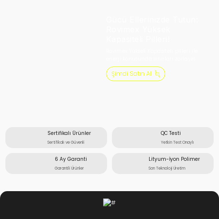
Gücü Ellerinizde Tutun:
Rovimex Yüksek
Kapasiteli Pilleri!
Rovimex Yüksek Kapasiteli pilleri ile
enerji konusunda sınırları zorlayın.
Şimdi Satın Al
Sertifikalı Ürünler
QC Testi
Sertifikalı ve Güvenli
Yetkin Test Onaylı
6 Ay Garanti
Lityum-İyon Polimer
Garantili Ürünler
Son Teknoloji Üretim