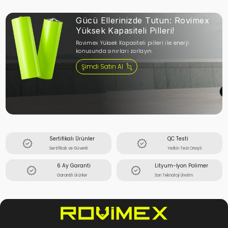
Gücü Ellerinizde Tutun: Rovimex
Yüksek Kapasiteli Pilleri!
Rovimex Yüksek Kapasiteli pilleri ile enerji
konusunda sınırları zorlayın.
Şimdi Satın Al
Sertifikalı Ürünler
QC Testi
Sertifikalı ve Güvenli
Yetkin Test Onaylı
6 Ay Garanti
Lityum-İyon Polimer
Garantili Ürünler
Son Teknoloji Üretim