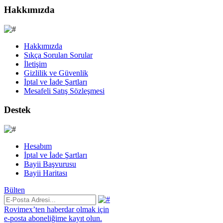
Hakkımızda
Hakkımızda
Sıkça Sorulan Sorular
İletişim
Gizlilik ve Güvenlik
İptal ve İade Şartları
Mesafeli Satış Sözleşmesi
Destek
Hesabım
İptal ve İade Şartları
Bayii Başvurusu
Bayii Haritası
Bülten
Rovimex’ten haberdar olmak için
e-posta aboneliğime kayıt olun.