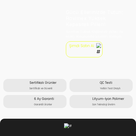
Gücü Ellerinizde Tutun:
Rovimex Yüksek
Kapasiteli Pilleri!
Rovimex Yüksek Kapasiteli pilleri ile
enerji konusunda sınırları zorlayın.
Şimdi Satın Al
Sertifikalı Ürünler
QC Testi
Sertifikalı ve Güvenli
Yetkin Test Onaylı
6 Ay Garanti
Lityum-İyon Polimer
Garantili Ürünler
Son Teknoloji Üretim