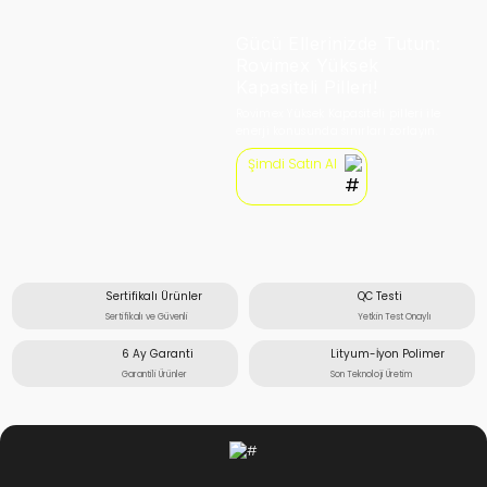
Gücü Ellerinizde Tutun:
Rovimex Yüksek
Kapasiteli Pilleri!
Rovimex Yüksek Kapasiteli pilleri ile
enerji konusunda sınırları zorlayın.
Şimdi Satın Al
Sertifikalı Ürünler
QC Testi
Sertifikalı ve Güvenli
Yetkin Test Onaylı
6 Ay Garanti
Lityum-İyon Polimer
Garantili Ürünler
Son Teknoloji Üretim