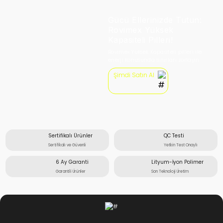
Gücü Ellerinizde Tutun:
Rovimex Yüksek
Kapasiteli Pilleri!
Rovimex Yüksek Kapasiteli pilleri ile
enerji konusunda sınırları zorlayın.
Şimdi Satın Al
Sertifikalı Ürünler
QC Testi
Sertifikalı ve Güvenli
Yetkin Test Onaylı
6 Ay Garanti
Lityum-İyon Polimer
Garantili Ürünler
Son Teknoloji Üretim