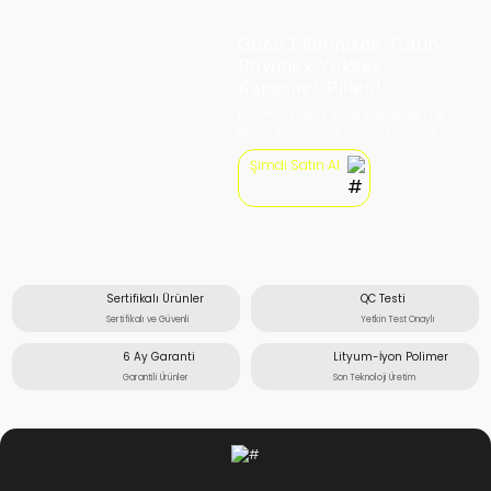
Gücü Ellerinizde Tutun:
Rovimex Yüksek
Kapasiteli Pilleri!
Rovimex Yüksek Kapasiteli pilleri ile
enerji konusunda sınırları zorlayın.
Şimdi Satın Al
Sertifikalı Ürünler
QC Testi
Sertifikalı ve Güvenli
Yetkin Test Onaylı
6 Ay Garanti
Lityum-İyon Polimer
Garantili Ürünler
Son Teknoloji Üretim