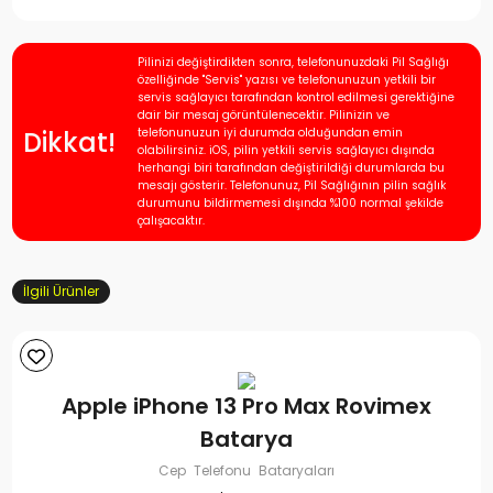
Pilinizi değiştirdikten sonra, telefonunuzdaki Pil Sağlığı
özelliğinde "Servis" yazısı ve telefonunuzun yetkili bir
servis sağlayıcı tarafından kontrol edilmesi gerektiğine
dair bir mesaj görüntülenecektir. Pilinizin ve
Dikkat!
telefonunuzun iyi durumda olduğundan emin
olabilirsiniz. iOS, pilin yetkili servis sağlayıcı dışında
herhangi biri tarafından değiştirildiği durumlarda bu
mesajı gösterir. Telefonunuz, Pil Sağlığının pilin sağlık
durumunu bildirmemesi dışında %100 normal şekilde
çalışacaktır.
İlgili Ürünler
Apple iPhone 13 Pro Max Rovimex
Batarya
Cep Telefonu Bataryaları