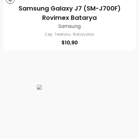
Samsung Galaxy J7 (SM-J700F)
Rovimex Batarya
Samsung
Cep Telefonu Bataryaları
$
10,90
Birlikten Güç Doğar!
Rovimex bayisi ol ve kazan!
Şimdi Başvur