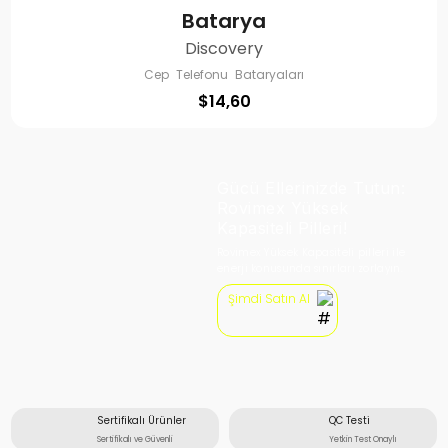
Batarya
Discovery
Cep Telefonu Bataryaları
$
14,60
Gücü Ellerinizde Tutun:
Rovimex Yüksek
Kapasiteli Pilleri!
Rovimex Yüksek Kapasiteli pilleri ile
enerji konusunda sınırları zorlayın.
Şimdi Satın Al
Sertifikalı Ürünler
QC Testi
Sertifikalı ve Güvenli
Yetkin Test Onaylı