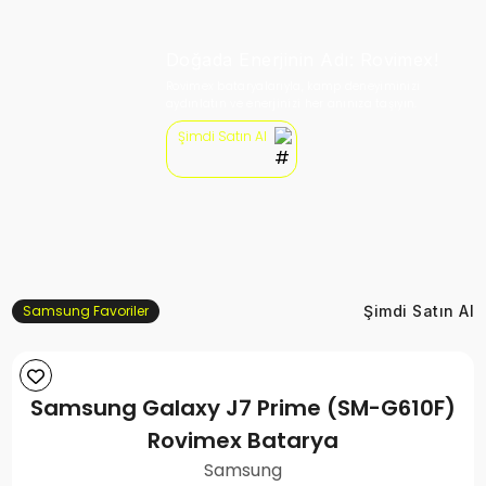
Doğada Enerjinin Adı: Rovimex!
Rovimex bataryalarıyla, kamp deneyiminizi
aydınlatın ve enerjinizi her anınıza taşıyın.
Şimdi Satın Al
Samsung Favoriler
Şimdi Satın Al
Samsung Galaxy J7 Prime (SM-G610F)
Rovimex Batarya
Samsung