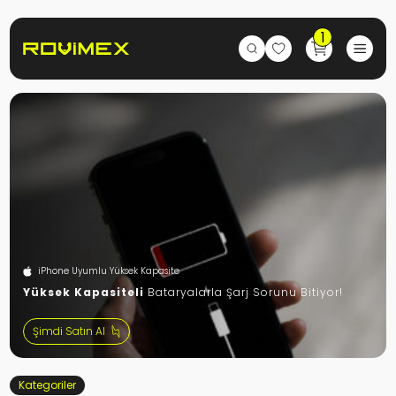
1
iPhone Uyumlu Yüksek Kapasite
Yüksek Kapasiteli
Bataryalarla Şarj Sorunu Bitiyor!
Şimdi Satın Al
Kategoriler