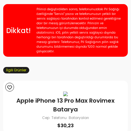
Pilinizi değiştirdikten sonra, telefonunuzdaki Pil Sağlığı
özelliğinde "Servis" yazısı ve telefonunuzun yetkili bir
servis sağlayıcı tarafından kontrol edilmesi gerektiğine
dair bir mesaj görüntülenecektir. Pilinizin ve
Dikkat!
telefonunuzun iyi durumda olduğundan emin
olabilirsiniz. iOS, pilin yetkili servis sağlayıcı dışında
herhangi biri tarafından değiştirildiği durumlarda bu
mesajı gösterir. Telefonunuz, Pil Sağlığının pilin sağlık
durumunu bildirmemesi dışında %100 normal şekilde
çalışacaktır.
İlgili Ürünler
Apple iPhone 13 Pro Max Rovimex
Batarya
Cep Telefonu Bataryaları
$
30,23