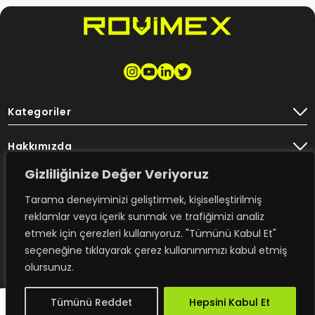
Kategoriler
Hakkımızda
Gizliliğinize Değer Veriyoruz
Destek
Tarama deneyiminizi geliştirmek, kişiselleştirilmiş
Bülten
reklamlar veya içerik sunmak ve trafiğimizi analiz
etmek için çerezleri kullanıyoruz. "Tümünü Kabul Et"
seçeneğine tıklayarak çerez kullanımımızı kabul etmiş
olursunuz.
Rovimex’ten haberdar olmak için
e-posta aboneliğime kayıt olun.
Tümünü Reddet
Hepsini Kabul Et
TR
design - trambolin
Copyright ROVİMEX 2023. All right reserved