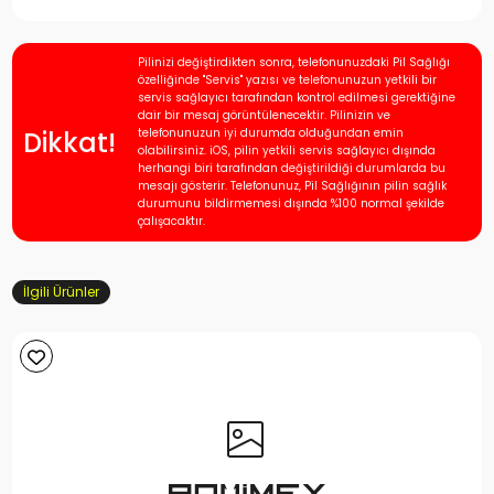
Pilinizi değiştirdikten sonra, telefonunuzdaki Pil Sağlığı
özelliğinde "Servis" yazısı ve telefonunuzun yetkili bir
servis sağlayıcı tarafından kontrol edilmesi gerektiğine
dair bir mesaj görüntülenecektir. Pilinizin ve
Dikkat!
telefonunuzun iyi durumda olduğundan emin
olabilirsiniz. iOS, pilin yetkili servis sağlayıcı dışında
herhangi biri tarafından değiştirildiği durumlarda bu
mesajı gösterir. Telefonunuz, Pil Sağlığının pilin sağlık
durumunu bildirmemesi dışında %100 normal şekilde
çalışacaktır.
İlgili Ürünler