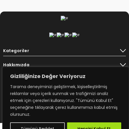
Kategoriler
Hakkımızda
Gizliliğinize Değer Veriyoruz
Destek
Tarama deneyiminizi geliştirmek, kişiselleştirilmiş
Bülten
reklamlar veya içerik sunmak ve trafiğimizi analiz
etmek için çerezleri kullanıyoruz. "Tümünü Kabul Et"
seçeneğine tıklayarak çerez kullanımımızı kabul etmiş
olursunuz.
Rovimex’ten haberdar olmak için
e-posta aboneliğime kayıt olun.
Tümünü Reddet
Hepsini Kabul Et