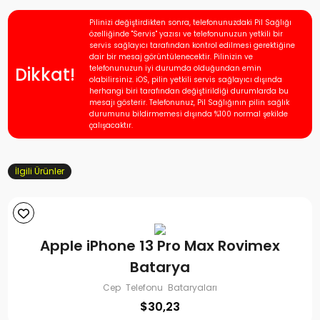
Pilinizi değiştirdikten sonra, telefonunuzdaki Pil Sağlığı
özelliğinde "Servis" yazısı ve telefonunuzun yetkili bir
servis sağlayıcı tarafından kontrol edilmesi gerektiğine
dair bir mesaj görüntülenecektir. Pilinizin ve
Dikkat!
telefonunuzun iyi durumda olduğundan emin
olabilirsiniz. iOS, pilin yetkili servis sağlayıcı dışında
herhangi biri tarafından değiştirildiği durumlarda bu
mesajı gösterir. Telefonunuz, Pil Sağlığının pilin sağlık
durumunu bildirmemesi dışında %100 normal şekilde
çalışacaktır.
İlgili Ürünler
Apple iPhone 13 Pro Max Rovimex
Batarya
Cep Telefonu Bataryaları
$
30,23