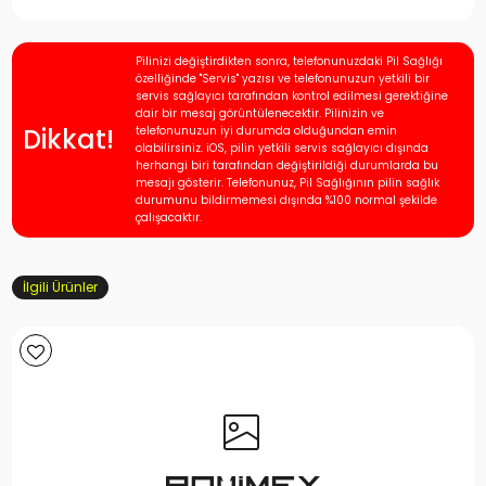
Pilinizi değiştirdikten sonra, telefonunuzdaki Pil Sağlığı
özelliğinde "Servis" yazısı ve telefonunuzun yetkili bir
servis sağlayıcı tarafından kontrol edilmesi gerektiğine
dair bir mesaj görüntülenecektir. Pilinizin ve
Dikkat!
telefonunuzun iyi durumda olduğundan emin
olabilirsiniz. iOS, pilin yetkili servis sağlayıcı dışında
herhangi biri tarafından değiştirildiği durumlarda bu
mesajı gösterir. Telefonunuz, Pil Sağlığının pilin sağlık
durumunu bildirmemesi dışında %100 normal şekilde
çalışacaktır.
İlgili Ürünler