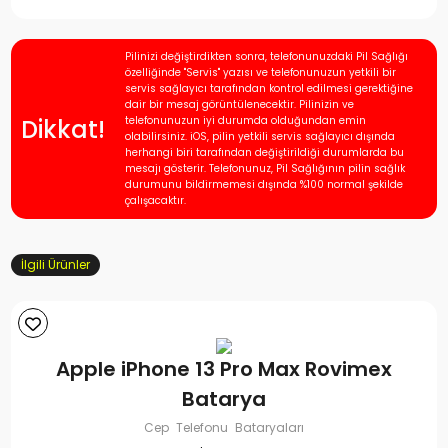
Pilinizi değiştirdikten sonra, telefonunuzdaki Pil Sağlığı
özelliğinde "Servis" yazısı ve telefonunuzun yetkili bir
servis sağlayıcı tarafından kontrol edilmesi gerektiğine
dair bir mesaj görüntülenecektir. Pilinizin ve
Dikkat!
telefonunuzun iyi durumda olduğundan emin
olabilirsiniz. iOS, pilin yetkili servis sağlayıcı dışında
herhangi biri tarafından değiştirildiği durumlarda bu
mesajı gösterir. Telefonunuz, Pil Sağlığının pilin sağlık
durumunu bildirmemesi dışında %100 normal şekilde
çalışacaktır.
İlgili Ürünler
Apple iPhone 13 Pro Max Rovimex
Batarya
Cep Telefonu Bataryaları