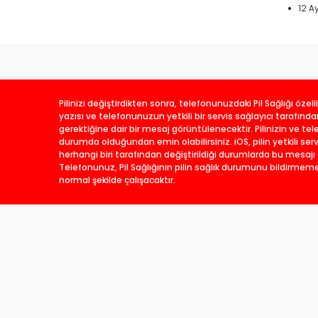
12 A
Pilinizi değiştirdikten sonra, telefonunuzdaki Pil Sağlığı özell
yazısı ve telefonunuzun yetkili bir servis sağlayıcı tarafınd
gerektiğine dair bir mesaj görüntülenecektir. Pilinizin ve te
durumda olduğundan emin olabilirsiniz. iOS, pilin yetkili serv
herhangi biri tarafından değiştirildiği durumlarda bu mesajı 
Telefonunuz, Pil Sağlığının pilin sağlık durumunu bildirmem
normal şekilde çalışacaktır.