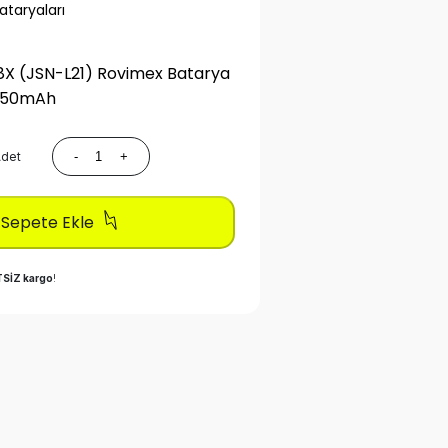
taryaları
8X (JSN-L21) Rovimex Batarya
3750mAh
det
-
+
Sepete Ekle
SİZ kargo
!