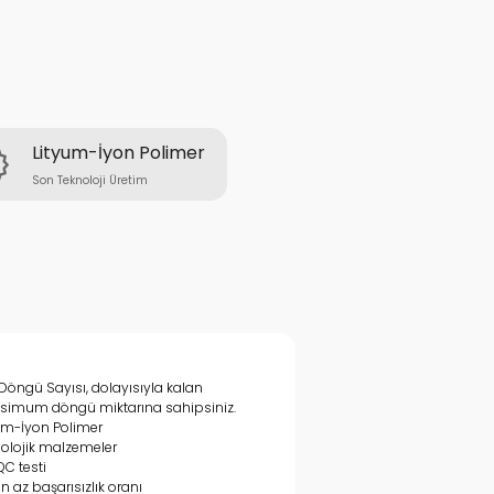
Lityum-İyon Polimer
Son Teknoloji Üretim
r Döngü Sayısı, dolayısıyla kalan
imum döngü miktarına sahipsiniz.
um-İyon Polimer
olojik malzemeler
QC testi
en az başarısızlık oranı