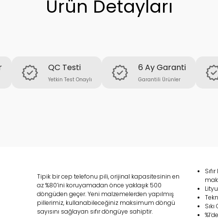
Ürün Detayları
r
QC Testi
6 Ay Garanti
Yetkin Test Onaylı
Garantili Ürünler
Sıfı
Tipik bir cep telefonu pili, orijinal kapasitesinin en
maks
az %80’ini koruyamadan önce yaklaşık 500
Lity
döngüden geçer. Yeni malzemelerden yapılmış
Tekn
pillerimiz, kullanabileceğiniz maksimum döngü
Sıkı 
sayısını sağlayan sıfır döngüye sahiptir.
%1’d