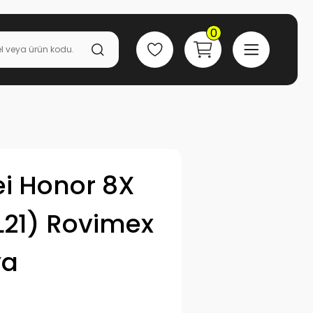
0
i Honor 8X
L21) Rovimex
ya