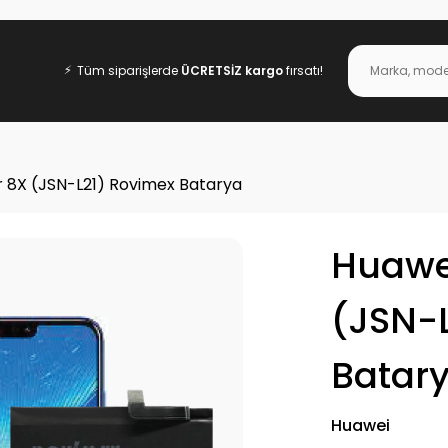
⚡
Tüm siparişlerde
ÜCRETSİZ kargo
fırsatı!
 8X (JSN-L21) Rovimex Batarya
Huawe
(JSN-
Batar
Huawei