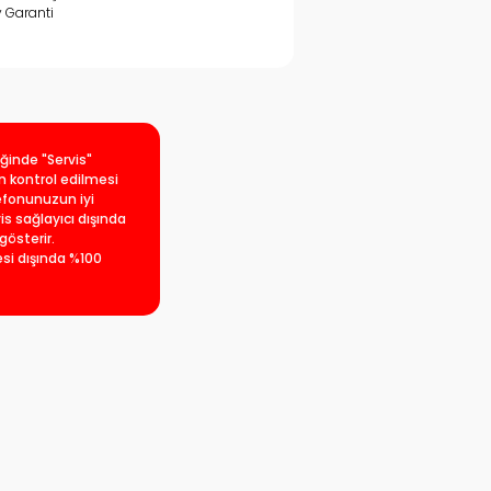
y Garanti
iğinde "Servis"
an kontrol edilmesi
lefonunuzun iyi
is sağlayıcı dışında
gösterir.
esi dışında %100