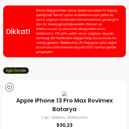
Pilinizi değiştirdikten sonra, telefonunuzdaki Pil Sağlığı
özelliğinde "Servis" yazısı ve telefonunuzun yetkili bir
servis sağlayıcı tarafından kontrol edilmesi gerektiğine
dair bir mesaj görüntülenecektir. Pilinizin ve
Dikkat!
telefonunuzun iyi durumda olduğundan emin
olabilirsiniz. iOS, pilin yetkili servis sağlayıcı dışında
herhangi biri tarafından değiştirildiği durumlarda bu
mesajı gösterir. Telefonunuz, Pil Sağlığının pilin sağlık
durumunu bildirmemesi dışında %100 normal şekilde
çalışacaktır.
İlgili Ürünler
Apple iPhone 13 Pro Max Rovimex
Batarya
Cep Telefonu Bataryaları
$
30,23