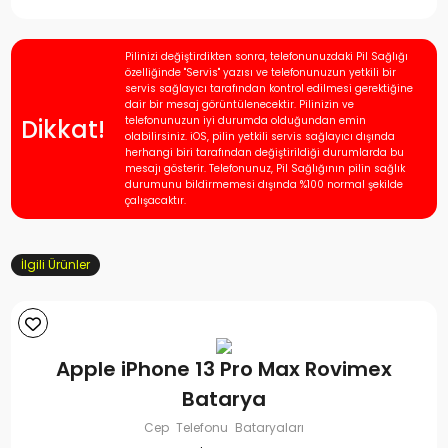
Pilinizi değiştirdikten sonra, telefonunuzdaki Pil Sağlığı
özelliğinde "Servis" yazısı ve telefonunuzun yetkili bir
servis sağlayıcı tarafından kontrol edilmesi gerektiğine
dair bir mesaj görüntülenecektir. Pilinizin ve
Dikkat!
telefonunuzun iyi durumda olduğundan emin
olabilirsiniz. iOS, pilin yetkili servis sağlayıcı dışında
herhangi biri tarafından değiştirildiği durumlarda bu
mesajı gösterir. Telefonunuz, Pil Sağlığının pilin sağlık
durumunu bildirmemesi dışında %100 normal şekilde
çalışacaktır.
İlgili Ürünler
Apple iPhone 13 Pro Max Rovimex
Batarya
Cep Telefonu Bataryaları