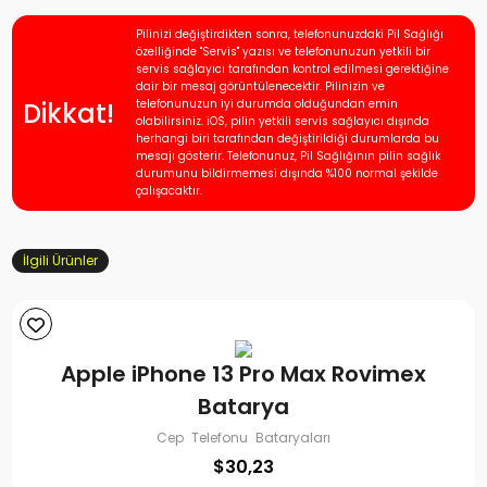
Pilinizi değiştirdikten sonra, telefonunuzdaki Pil Sağlığı
özelliğinde "Servis" yazısı ve telefonunuzun yetkili bir
servis sağlayıcı tarafından kontrol edilmesi gerektiğine
dair bir mesaj görüntülenecektir. Pilinizin ve
Dikkat!
telefonunuzun iyi durumda olduğundan emin
olabilirsiniz. iOS, pilin yetkili servis sağlayıcı dışında
herhangi biri tarafından değiştirildiği durumlarda bu
mesajı gösterir. Telefonunuz, Pil Sağlığının pilin sağlık
durumunu bildirmemesi dışında %100 normal şekilde
çalışacaktır.
İlgili Ürünler
Apple iPhone 13 Pro Max Rovimex
Batarya
Cep Telefonu Bataryaları
$
30,23