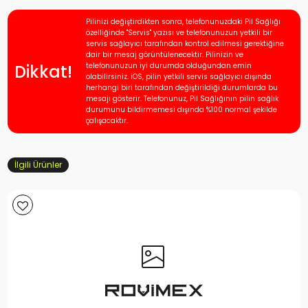
Pilinizi değiştirdikten sonra, telefonunuzdaki Pil Sağlığı
özelliğinde "Servis" yazısı ve telefonunuzun yetkili bir
servis sağlayıcı tarafından kontrol edilmesi gerektiğine
dair bir mesaj görüntülenecektir. Pilinizin ve
Dikkat!
telefonunuzun iyi durumda olduğundan emin
olabilirsiniz. iOS, pilin yetkili servis sağlayıcı dışında
herhangi biri tarafından değiştirildiği durumlarda bu
mesajı gösterir. Telefonunuz, Pil Sağlığının pilin sağlık
durumunu bildirmemesi dışında %100 normal şekilde
çalışacaktır.
İlgili Ürünler