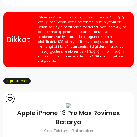
Pilinizi değiştirdikten sonra, telefonunuzdaki Pil Sağlığı
özelliğinde "Servis" yazısı ve telefonunuzun yetkili bir
servis sağlayıcı tarafından kontrol edilmesi gerektiğine
dair bir mesaj görüntülenecektir. Pilinizin ve
Dikkat!
telefonunuzun iyi durumda olduğundan emin
olabilirsiniz. iOS, pilin yetkili servis sağlayıcı dışında
herhangi biri tarafından değiştirildiği durumlarda bu
mesajı gösterir. Telefonunuz, Pil Sağlığının pilin sağlık
durumunu bildirmemesi dışında %100 normal şekilde
çalışacaktır.
İlgili Ürünler
Apple iPhone 13 Pro Max Rovimex
Batarya
Cep Telefonu Bataryaları