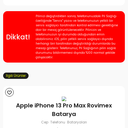
Pilinizi değiştirdikten sonra, telefonunuzdaki Pil Sağlığı
özelliğinde "Servis" yazısı ve telefonunuzun yetkili bir
servis sağlayıcı tarafından kontrol edilmesi gerektiğine
dair bir mesaj görüntülenecektir. Pilinizin ve
Dikkat!
telefonunuzun iyi durumda olduğundan emin
olabilirsiniz. iOS, pilin yetkili servis sağlayıcı dışında
herhangi biri tarafından değiştirildiği durumlarda bu
mesajı gösterir. Telefonunuz, Pil Sağlığının pilin sağlık
durumunu bildirmemesi dışında %100 normal şekilde
çalışacaktır.
İlgili Ürünler
Apple iPhone 13 Pro Max Rovimex
Batarya
Cep Telefonu Bataryaları