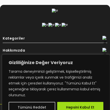
Kategoriler
Hakkımızda
Gizliliğinize Değer Veriyoruz
Destek
Tarama deneyiminizi geliştirmek, kişiselleştirilmiş
Bülten
reklamlar veya içerik sunmak ve trafiğimizi analiz
etmek için çerezleri kullanıyoruz. "Tümünü Kabul Et"
seçeneğine tıklayarak çerez kullanımımızı kabul etmiş
Rovimex’ten haberdar olmak için
olursunuz.
e-posta aboneliğime kayıt olun.
Tümünü Reddet
Hepsini Kabul Et
design - trambolin
Copyright ROVİMEX 2023. All right reserved