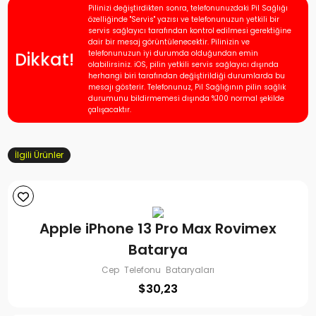
Pilinizi değiştirdikten sonra, telefonunuzdaki Pil Sağlığı
özelliğinde "Servis" yazısı ve telefonunuzun yetkili bir
servis sağlayıcı tarafından kontrol edilmesi gerektiğine
dair bir mesaj görüntülenecektir. Pilinizin ve
Dikkat!
telefonunuzun iyi durumda olduğundan emin
olabilirsiniz. iOS, pilin yetkili servis sağlayıcı dışında
herhangi biri tarafından değiştirildiği durumlarda bu
mesajı gösterir. Telefonunuz, Pil Sağlığının pilin sağlık
durumunu bildirmemesi dışında %100 normal şekilde
çalışacaktır.
İlgili Ürünler
Apple iPhone 13 Pro Max Rovimex
Batarya
Cep Telefonu Bataryaları
$
30,23