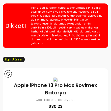
Pilinizi değiştirdikten sonra, telefonunuzdaki Pil Sağlığı
özelliğinde "Servis" yazısı ve telefonunuzun yetkili bir
servis sağlayıcı tarafından kontrol edilmesi gerektiğine
dair bir mesaj görüntülenecektir. Pilinizin ve
Dikkat!
telefonunuzun iyi durumda olduğundan emin
olabilirsiniz. iOS, pilin yetkili servis sağlayıcı dışında
herhangi biri tarafından değiştirildiği durumlarda bu
mesajı gösterir. Telefonunuz, Pil Sağlığının pilin sağlık
durumunu bildirmemesi dışında %100 normal şekilde
çalışacaktır.
İlgili Ürünler
Apple iPhone 13 Pro Max Rovimex
Batarya
Cep Telefonu Bataryaları
$
30,23