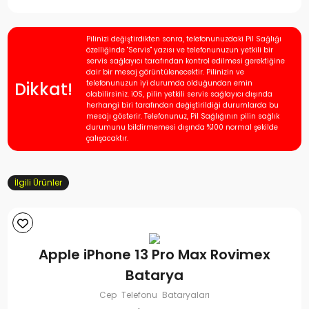
Pilinizi değiştirdikten sonra, telefonunuzdaki Pil Sağlığı
özelliğinde "Servis" yazısı ve telefonunuzun yetkili bir
servis sağlayıcı tarafından kontrol edilmesi gerektiğine
dair bir mesaj görüntülenecektir. Pilinizin ve
Dikkat!
telefonunuzun iyi durumda olduğundan emin
olabilirsiniz. iOS, pilin yetkili servis sağlayıcı dışında
herhangi biri tarafından değiştirildiği durumlarda bu
mesajı gösterir. Telefonunuz, Pil Sağlığının pilin sağlık
durumunu bildirmemesi dışında %100 normal şekilde
çalışacaktır.
İlgili Ürünler
Apple iPhone 13 Pro Max Rovimex
Batarya
Cep Telefonu Bataryaları