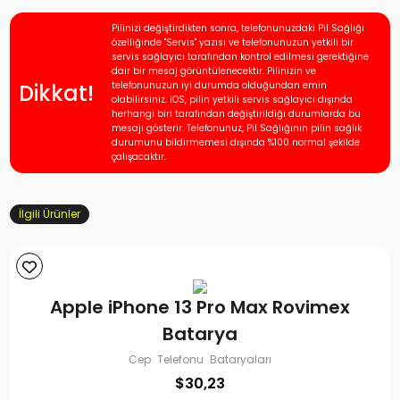
Pilinizi değiştirdikten sonra, telefonunuzdaki Pil Sağlığı
özelliğinde "Servis" yazısı ve telefonunuzun yetkili bir
servis sağlayıcı tarafından kontrol edilmesi gerektiğine
dair bir mesaj görüntülenecektir. Pilinizin ve
Dikkat!
telefonunuzun iyi durumda olduğundan emin
olabilirsiniz. iOS, pilin yetkili servis sağlayıcı dışında
herhangi biri tarafından değiştirildiği durumlarda bu
mesajı gösterir. Telefonunuz, Pil Sağlığının pilin sağlık
durumunu bildirmemesi dışında %100 normal şekilde
çalışacaktır.
İlgili Ürünler
Apple iPhone 13 Pro Max Rovimex
Batarya
Cep Telefonu Bataryaları
$
30,23