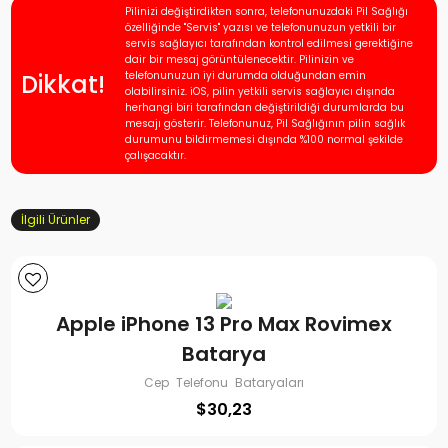
Pilinizi değiştirdikten sonra, telefonunuzdaki Pil Sağlığı
özelliğinde "Servis" yazısı ve telefonunuzun yetkili bir
servis sağlayıcı tarafından kontrol edilmesi gerektiğine
dair bir mesaj görüntülenecektir. Pilinizin ve
Dikkat!
telefonunuzun iyi durumda olduğundan emin
olabilirsiniz. iOS, pilin yetkili servis sağlayıcı dışında
herhangi biri tarafından değiştirildiği durumlarda bu
mesajı gösterir. Telefonunuz, Pil Sağlığının pilin sağlık
durumunu bildirmemesi dışında %100 normal şekilde
çalışacaktır.
İlgili Ürünler
Apple iPhone 13 Pro Max Rovimex
Batarya
Cep Telefonu Bataryaları
$
30,23