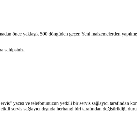
ruyamadan önce yaklaşık 500 döngüden geçer. Yeni malzemelerden yapılmı
a sahipsiniz.
Servis" yazısı ve telefonunuzun yetkili bir servis sağlayıcı tarafından kon
kili servis sağlayıcı dışında herhangi biri tarafından değiştirildiği duru