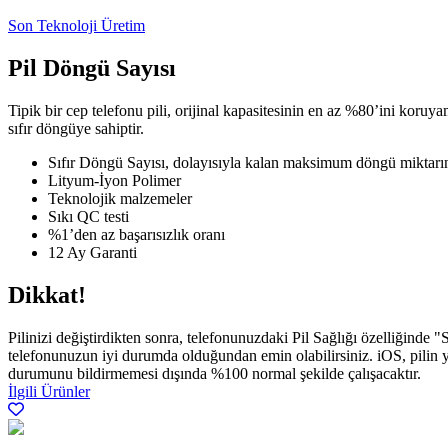
Son Teknoloji Üretim
Pil Döngü Sayısı
Tipik bir cep telefonu pili, orijinal kapasitesinin en az %80’ini ko
sıfır döngüye sahiptir.
Sıfır Döngü Sayısı, dolayısıyla kalan maksimum döngü miktarın
Lityum-İyon Polimer
Teknolojik malzemeler
Sıkı QC testi
%1’den az başarısızlık oranı
12 Ay Garanti
Dikkat!
Pilinizi değiştirdikten sonra, telefonunuzdaki Pil Sağlığı özelliğinde "
telefonunuzun iyi durumda olduğundan emin olabilirsiniz. iOS, pilin yet
durumunu bildirmemesi dışında %100 normal şekilde çalışacaktır.
İlgili Ürünler