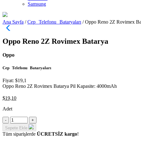
Samsung
Ana Sayfa
/
Cep Telefonu Bataryaları
/ Oppo Reno 2Z Rovimex Ba
Oppo Reno 2Z Rovimex Batarya
Oppo
Cep Telefonu Bataryaları
Fiyat: $19,1
Oppo Reno 2Z Rovimex Batarya Pil Kapasite: 4000mAh
$
19,10
Adet
-
+
Sepete Ekle
Tüm siparişlerde
ÜCRETSİZ kargo
!