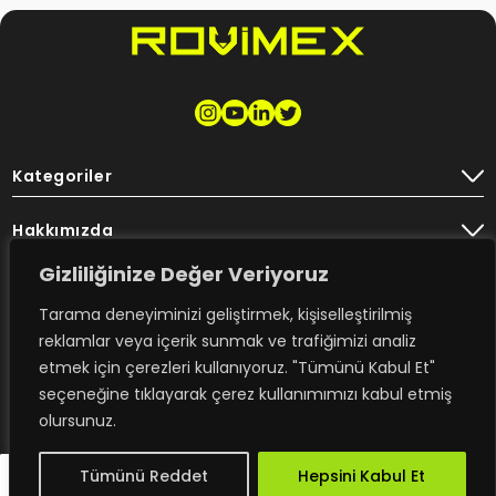
Kategoriler
Hakkımızda
Gizliliğinize Değer Veriyoruz
Destek
Tarama deneyiminizi geliştirmek, kişiselleştirilmiş
Bülten
reklamlar veya içerik sunmak ve trafiğimizi analiz
etmek için çerezleri kullanıyoruz. "Tümünü Kabul Et"
seçeneğine tıklayarak çerez kullanımımızı kabul etmiş
olursunuz.
Rovimex’ten haberdar olmak için
e-posta aboneliğime kayıt olun.
Tümünü Reddet
Hepsini Kabul Et
TR
design - trambolin
Copyright ROVİMEX 2023. All right reserved