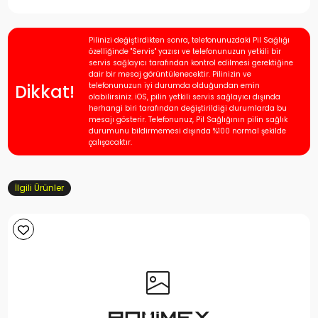
Pilinizi değiştirdikten sonra, telefonunuzdaki Pil Sağlığı
özelliğinde "Servis" yazısı ve telefonunuzun yetkili bir
servis sağlayıcı tarafından kontrol edilmesi gerektiğine
dair bir mesaj görüntülenecektir. Pilinizin ve
Dikkat!
telefonunuzun iyi durumda olduğundan emin
olabilirsiniz. iOS, pilin yetkili servis sağlayıcı dışında
herhangi biri tarafından değiştirildiği durumlarda bu
mesajı gösterir. Telefonunuz, Pil Sağlığının pilin sağlık
durumunu bildirmemesi dışında %100 normal şekilde
çalışacaktır.
İlgili Ürünler