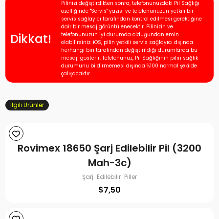
Pilinizi değiştirdikten sonra, telefonunuzdaki Pil Sağlığı
özelliğinde "Servis" yazısı ve telefonunuzun yetkili bir
servis sağlayıcı tarafından kontrol edilmesi gerektiğine
dair bir mesaj görüntülenecektir. Pilinizin ve
Dikkat!
telefonunuzun iyi durumda olduğundan emin
olabilirsiniz. iOS, pilin yetkili servis sağlayıcı dışında
herhangi biri tarafından değiştirildiği durumlarda bu
mesajı gösterir. Telefonunuz, Pil Sağlığının pilin sağlık
durumunu bildirmemesi dışında %100 normal şekilde
çalışacaktır.
İlgili Ürünler
Rovimex 18650 Şarj Edilebilir Pil (3200
Mah-3c)
Şarj Edilebilir Piller
$
7,50