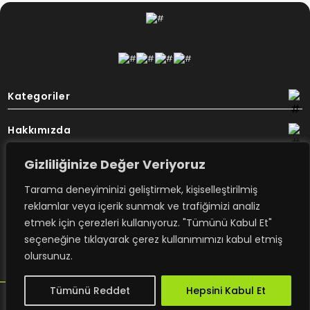
Kategoriler
Hakkımızda
Gizliliğinize Değer Veriyoruz
Destek
Tarama deneyiminizi geliştirmek, kişiselleştirilmiş
Bülten
reklamlar veya içerik sunmak ve trafiğimizi analiz
etmek için çerezleri kullanıyoruz. "Tümünü Kabul Et"
seçeneğine tıklayarak çerez kullanımımızı kabul etmiş
Rovimex’ten haberdar olmak için
olursunuz.
e-posta aboneliğime kayıt olun.
Tümünü Reddet
Hepsini Kabul Et
design - trambolin
Copyright ROVİMEX 2023. All right reserved