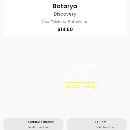
Batarya
Discovery
Cep Telefonu Bataryaları
$
14,60
Gücü Ellerinizde Tutun:
Rovimex Yüksek
Kapasiteli Pilleri!
Rovimex Yüksek Kapasiteli pilleri ile
enerji konusunda sınırları zorlayın.
Şimdi Satın Al
Sertifikalı Ürünler
QC Testi
Sertifikalı ve Güvenli
Yetkin Test Onaylı