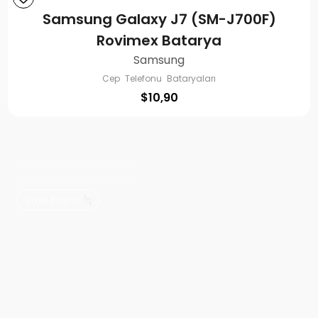
Samsung Galaxy J7 (SM-J700F)
Rovimex Batarya
Samsung
Cep Telefonu Bataryaları
$
10,90
Birlikten Güç Doğar!
Rovimex bayisi ol ve kazan!
Şimdi Başvur