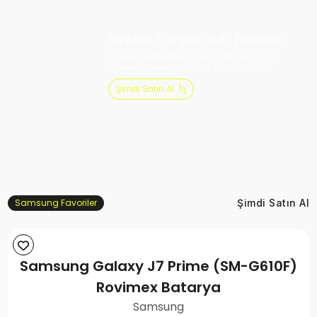
Doğada Enerjinin Adı: Rovimex!
Rovimex bataryalarıyla, kamp deneyiminizi
aydınlatın ve enerjinizi her anınıza taşıyın.
Şimdi Satın Al
Samsung Favoriler
Şimdi Satın Al
Samsung Galaxy J7 Prime (SM-G610F)
Rovimex Batarya
Samsung