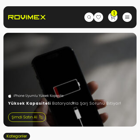
1
iPhone Uyumlu Yüksek Kapasite
Yüksek Kapasiteli
Bataryalarla Şarj Sorunu Bitiyor!
Şimdi Satın Al
Kategoriler