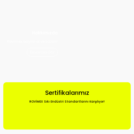
Hakkımızda
Rovimex bayiisi ol ve kazan!
Devamını Gör
Sertifikalarımız
ROVİMEX Sıkı Endüstri Standartlarını Karşılıyor!