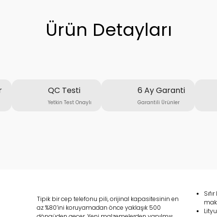
Ürün Detayları
r
QC Testi
6 Ay Garanti
Yetkin Test Onaylı
Garantili Ürünler
Sıfı
Tipik bir cep telefonu pili, orijinal kapasitesinin en
maks
az %80’ini koruyamadan önce yaklaşık 500
Lity
döngüden geçer. Yeni malzemelerden yapılmış