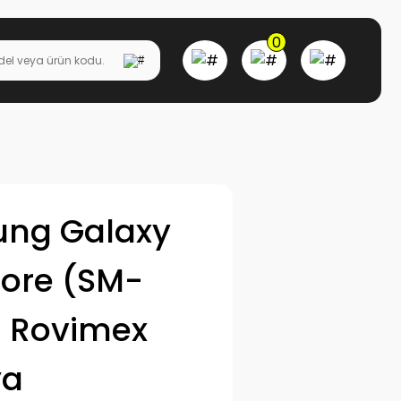
0
ng Galaxy
Core (SM-
) Rovimex
ya