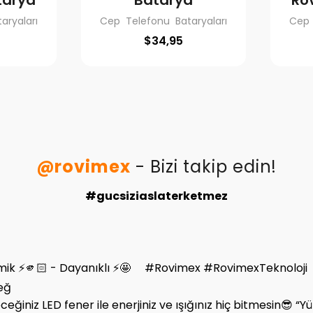
tarya
Batarya
Ro
aryaları
Cep Telefonu Bataryaları
Cep 
$
34,95
@rovimex
- Bizi takip edin!
#gucsiziaslaterketmez
ceğ