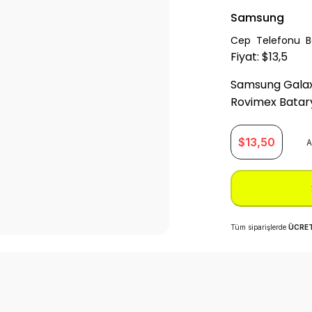
Samsung
Cep Telefonu Ba
Fiyat: $13,5
Samsung Galax
Rovimex Batary
$
13,50
A
Tüm siparişlerde
ÜCRET