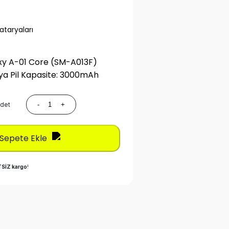
taryaları
y A-01 Core (SM-A013F)
a Pil Kapasite: 3000mAh
det
-
+
Sepete Ekle
SİZ kargo
!