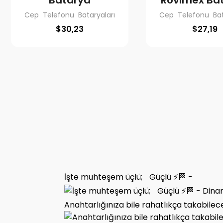
Batarya
Rovimex Ba
Cep Telefonu Bataryaları
Cep Telefonu Bat
$
30,23
$
27,19
İşte muhteşem üçlü; Güçlü ⚡️🏁 -
Anahtarlığınıza bile rahatlıkça takabile