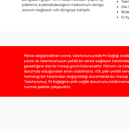
Tekn
pillerimiz, kullanabileceğiniz maksimum döngü
Sıkı 
sayısını sağlayan sıfır döngüye sahiptir.
%1’d
12 A
Pilinizi değiştirdikten sonra, telefonunuzdaki Pil Sağlığı özell
yazısı ve telefonunuzun yetkili bir servis sağlayıcı tarafınd
gerektiğine dair bir mesaj görüntülenecektir. Pilinizin ve te
durumda olduğundan emin olabilirsiniz. iOS, pilin yetkili serv
herhangi biri tarafından değiştirildiği durumlarda bu mesajı 
Telefonunuz, Pil Sağlığının pilin sağlık durumunu bildirmem
normal şekilde çalışacaktır.