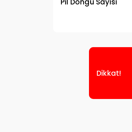
Pil Döngü Sayısı
Dikkat!