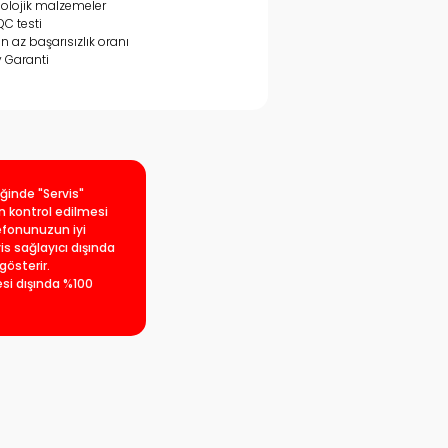
olojik malzemeler
QC testi
en az başarısızlık oranı
y Garanti
iğinde "Servis"
an kontrol edilmesi
lefonunuzun iyi
is sağlayıcı dışında
gösterir.
esi dışında %100