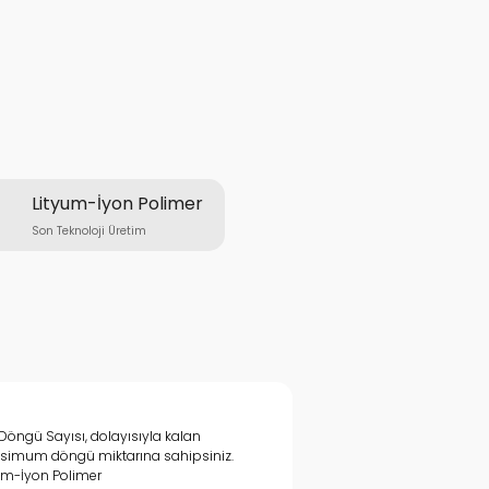
Lityum-İyon Polimer
Son Teknoloji Üretim
r Döngü Sayısı, dolayısıyla kalan
imum döngü miktarına sahipsiniz.
um-İyon Polimer