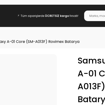
⚡
Tüm siparişlerde
ÜCRETSİZ kargo
fırsatı!
axy A-01 Core (SM-A013F) Rovimex Batarya
Samsu
A-01 
A013F
Batar