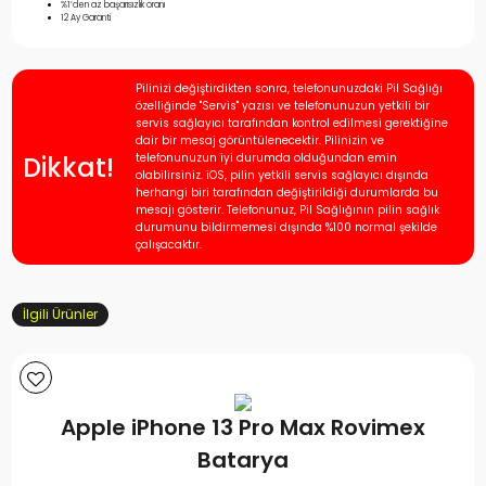
%1’den az başarısızlık oranı
12 Ay Garanti
Pilinizi değiştirdikten sonra, telefonunuzdaki Pil Sağlığı
özelliğinde "Servis" yazısı ve telefonunuzun yetkili bir
servis sağlayıcı tarafından kontrol edilmesi gerektiğine
dair bir mesaj görüntülenecektir. Pilinizin ve
Dikkat!
telefonunuzun iyi durumda olduğundan emin
olabilirsiniz. iOS, pilin yetkili servis sağlayıcı dışında
herhangi biri tarafından değiştirildiği durumlarda bu
mesajı gösterir. Telefonunuz, Pil Sağlığının pilin sağlık
durumunu bildirmemesi dışında %100 normal şekilde
çalışacaktır.
İlgili Ürünler
Apple iPhone 13 Pro Max Rovimex
Batarya