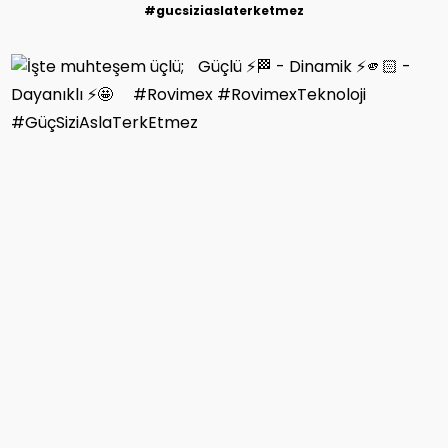
#gucsiziaslaterketmez