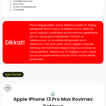
Teknolojik malzemeler
Sıkı QC testi
%1’den az başarısızlık oranı
12 Ay Garanti
Pilinizi değiştirdikten sonra, telefonunuzdaki Pil Sağlığı
özelliğinde "Servis" yazısı ve telefonunuzun yetkili bir
servis sağlayıcı tarafından kontrol edilmesi gerektiğine
dair bir mesaj görüntülenecektir. Pilinizin ve
Dikkat!
telefonunuzun iyi durumda olduğundan emin
olabilirsiniz. iOS, pilin yetkili servis sağlayıcı dışında
herhangi biri tarafından değiştirildiği durumlarda bu
mesajı gösterir. Telefonunuz, Pil Sağlığının pilin sağlık
durumunu bildirmemesi dışında %100 normal şekilde
çalışacaktır.
İlgili Ürünler
Apple iPhone 13 Pro Max Rovimex