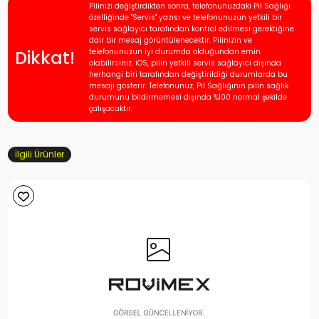
Pilinizi değiştirdikten sonra, telefonunuzdaki Pil Sağlığı
özelliğinde "Servis" yazısı ve telefonunuzun yetkili bir
servis sağlayıcı tarafından kontrol edilmesi gerektiğine
dair bir mesaj görüntülenecektir. Pilinizin ve
Dikkat!
telefonunuzun iyi durumda olduğundan emin
olabilirsiniz. iOS, pilin yetkili servis sağlayıcı dışında
herhangi biri tarafından değiştirildiği durumlarda bu
mesajı gösterir. Telefonunuz, Pil Sağlığının pilin sağlık
durumunu bildirmemesi dışında %100 normal şekilde
çalışacaktır.
İlgili Ürünler