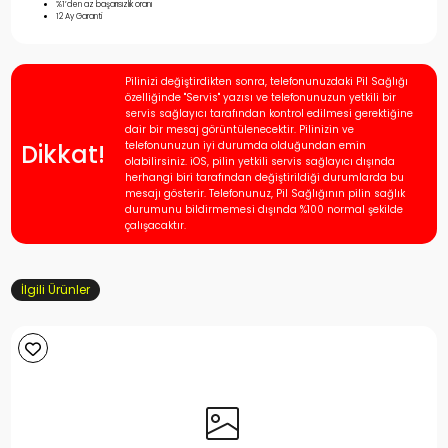
%1’den az başarısızlık oranı
12 Ay Garanti
Pilinizi değiştirdikten sonra, telefonunuzdaki Pil Sağlığı
özelliğinde "Servis" yazısı ve telefonunuzun yetkili bir
servis sağlayıcı tarafından kontrol edilmesi gerektiğine
dair bir mesaj görüntülenecektir. Pilinizin ve
Dikkat!
telefonunuzun iyi durumda olduğundan emin
olabilirsiniz. iOS, pilin yetkili servis sağlayıcı dışında
herhangi biri tarafından değiştirildiği durumlarda bu
mesajı gösterir. Telefonunuz, Pil Sağlığının pilin sağlık
durumunu bildirmemesi dışında %100 normal şekilde
çalışacaktır.
İlgili Ürünler