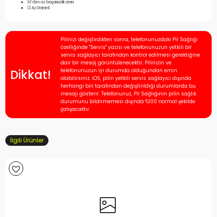
%1’den az başarısızlık oranı
12 Ay Garanti
Pilinizi değiştirdikten sonra, telefonunuzdaki Pil Sağlığı
özelliğinde "Servis" yazısı ve telefonunuzun yetkili bir
servis sağlayıcı tarafından kontrol edilmesi gerektiğine
dair bir mesaj görüntülenecektir. Pilinizin ve
Dikkat!
telefonunuzun iyi durumda olduğundan emin
olabilirsiniz. iOS, pilin yetkili servis sağlayıcı dışında
herhangi biri tarafından değiştirildiği durumlarda bu
mesajı gösterir. Telefonunuz, Pil Sağlığının pilin sağlık
durumunu bildirmemesi dışında %100 normal şekilde
çalışacaktır.
İlgili Ürünler