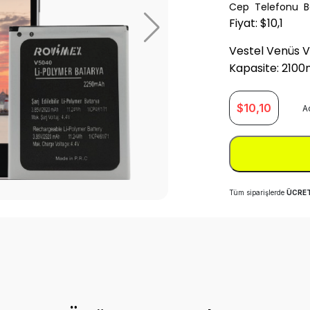
Cep Telefonu Ba
Fiyat: $10,1
Vestel Venüs V
Kapasite: 210
$
10,10
A
Tüm siparişlerde
ÜCRET