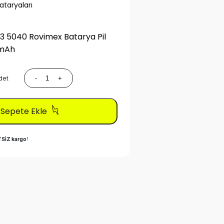
taryaları
3 5040 Rovimex Batarya Pil
0mAh
det
-
+
Sepete Ekle
SİZ kargo
!