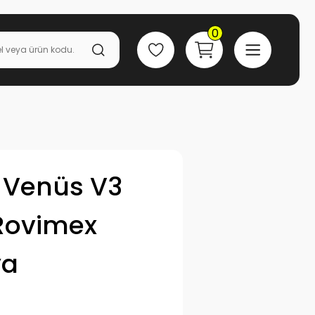
0
 Venüs V3
Rovimex
ya