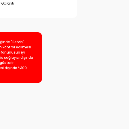
y Garanti
iğinde "Servis"
an kontrol edilmesi
lefonunuzun iyi
is sağlayıcı dışında
gösterir.
esi dışında %100