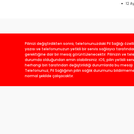
12 A
Pilinizi değiştirdikten sonra, telefonunuzdaki Pil Sağlığı özell
yazısı ve telefonunuzun yetkili bir servis sağlayıcı tarafınd
gerektiğine dair bir mesaj görüntülenecektir. Pilinizin ve te
durumda olduğundan emin olabilirsiniz. iOS, pilin yetkili serv
herhangi biri tarafından değiştirildiği durumlarda bu mesajı 
Telefonunuz, Pil Sağlığının pilin sağlık durumunu bildirmem
normal şekilde çalışacaktır.