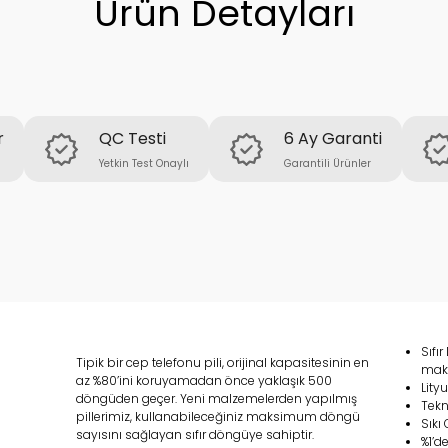
Ürün Detayları
r
QC Testi
6 Ay Garanti
Yetkin Test Onaylı
Garantili Ürünler
Sıfı
Tipik bir cep telefonu pili, orijinal kapasitesinin en
maks
az %80’ini koruyamadan önce yaklaşık 500
Lity
döngüden geçer. Yeni malzemelerden yapılmış
Tekn
pillerimiz, kullanabileceğiniz maksimum döngü
Sıkı 
sayısını sağlayan sıfır döngüye sahiptir.
%1’d