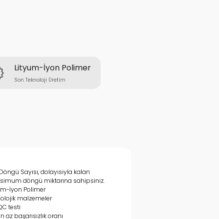
Lityum-İyon Polimer
Son Teknoloji Üretim
r Döngü Sayısı, dolayısıyla kalan
imum döngü miktarına sahipsiniz.
um-İyon Polimer
olojik malzemeler
QC testi
en az başarısızlık oranı