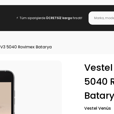
⚡
Tüm siparişlerde
ÜCRETSİZ kargo
fırsatı!
 V3 5040 Rovimex Batarya
Vestel
5040 
Batar
Vestel Venüs