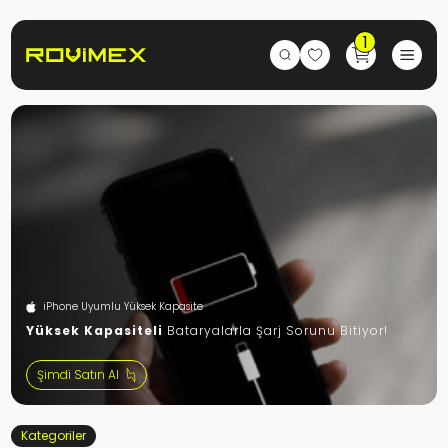
1
iPhone Uyumlu Yüksek Kapasite
Yüksek Kapasiteli
Bataryalarla Şarj Sorunu Bitiyor!
Şimdi Satın Al
Kategoriler