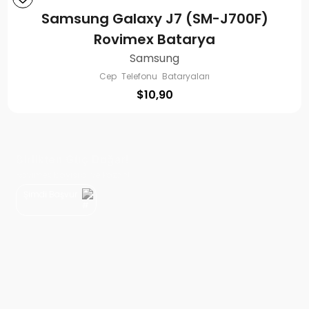
Samsung Galaxy J7 (SM-J700F)
Rovimex Batarya
Samsung
Cep Telefonu Bataryaları
$
10,90
Birlikten Güç Doğar!
Rovimex bayisi ol ve kazan!
Şimdi Başvur