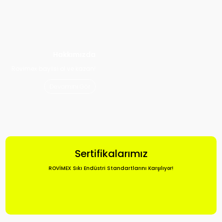
Hakkımızda
Rovimex bayiisi ol ve kazan!
Devamını Gör
Sertifikalarımız
ROVİMEX Sıkı Endüstri Standartlarını Karşılıyor!