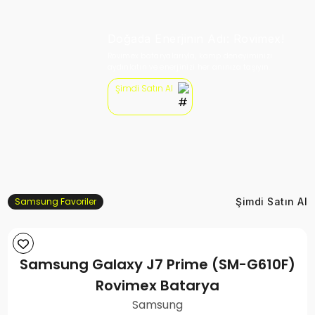
Doğada Enerjinin Adı: Rovimex!
Rovimex bataryalarıyla, kamp deneyiminizi
aydınlatın ve enerjinizi her anınıza taşıyın.
Şimdi Satın Al
Samsung Favoriler
Şimdi Satın Al
Samsung Galaxy J7 Prime (SM-G610F)
Rovimex Batarya
Samsung