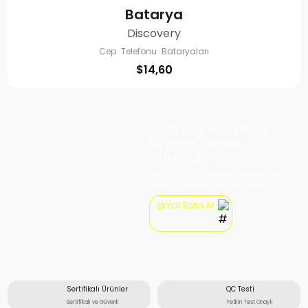
Batarya
Discovery
Cep Telefonu Bataryaları
$
14,60
Gücü Ellerinizde Tutun:
Rovimex Yüksek
Kapasiteli Pilleri!
Rovimex Yüksek Kapasiteli pilleri ile
enerji konusunda sınırları zorlayın.
Şimdi Satın Al
Sertifikalı Ürünler
QC Testi
Sertifikalı ve Güvenli
Yetkin Test Onaylı