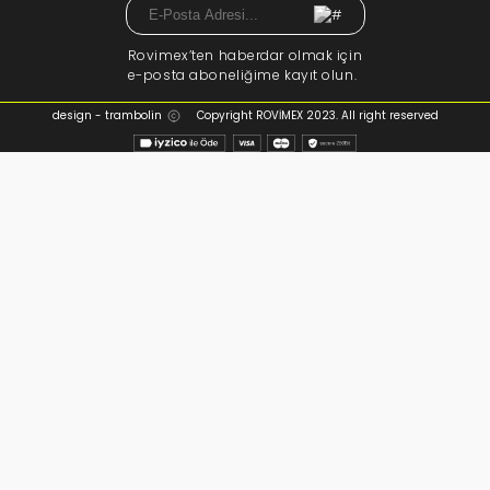
Rovimex’ten haberdar olmak için
e-posta aboneliğime kayıt olun.
design - trambolin
Copyright ROVİMEX 2023. All right reserved