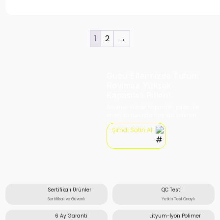
1
2
→
Gücü Ellerinizde Tutun:
Rovimex Yüksek
Kapasiteli Pilleri!
Rovimex Yüksek Kapasiteli pilleri ile
enerji konusunda sınırları zorlayın.
Şimdi Satın Al
Sertifikalı Ürünler
QC Testi
Sertifikalı ve Güvenli
Yetkin Test Onaylı
6 Ay Garanti
Lityum-İyon Polimer